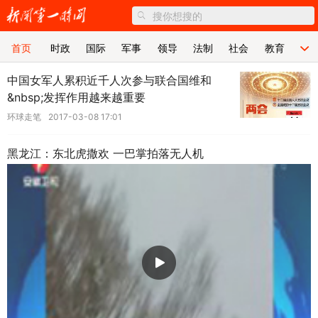
首页
首页
时政
国际
军事
领导
法制
社会
教育
体
食品
时尚
中国女军人累积近千人次参与联合国维和
&nbsp;发挥作用越来越重要
环球走笔
2017-03-08 17:01
黑龙江：东北虎撒欢 一巴掌拍落无人机